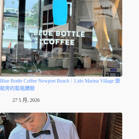
Blue Bottle Coffee Newport Beach｜Lido Marina Village 遊
艇旁的藍瓶體驗
27 5 月, 2026