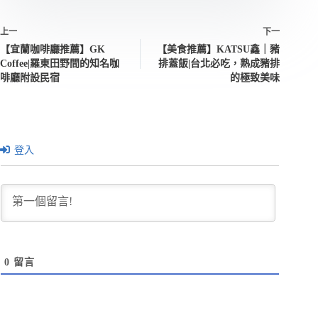
上一
下一
【宜蘭咖啡廳推薦】GK
【美食推薦】KATSU鑫｜豬
Coffee|羅東田野間的知名咖
排蓋飯|台北必吃，熟成豬排
啡廳附設民宿
的極致美味
登入
0
留言