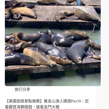
旅行分享
【美國旅遊景點推薦】舊金山漁人碼頭Pier39｜近
看觀賞海獅嬉戲，遠看金門大橋