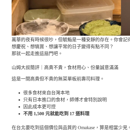
萬華的夜有時候很吵，但毓鮨是一種安靜的存在。你會記
想慶祝、想犒賞、想讓平常的日子變得有點不同？
那就一起走進這扇門吧。
山姆大叔簡評｜高貴不貴，食材用心、份量誠意滿滿
這是一間高貴但不貴的無菜單板前壽司料理。
很多食材來自台灣本地
只有日本進口的食材，師傅才會特別說明
因此成本更可控
不用 1,500 元就能吃到 17 道料理
在台北要吃到這個價位與品質的 Omakase，算是相當少見