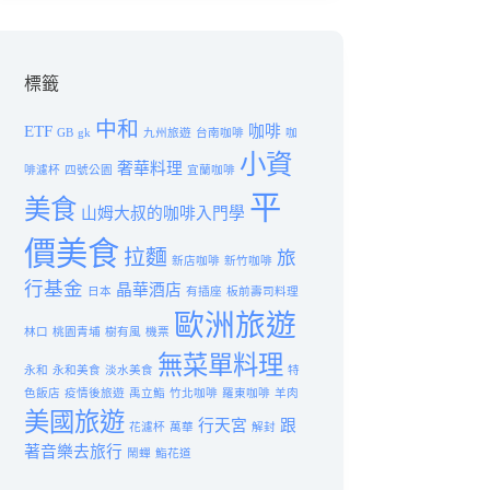
標籤
中和
ETF
咖啡
GB
gk
九州旅遊
台南咖啡
咖
小資
奢華料理
啡濾杯
四號公園
宜蘭咖啡
平
美食
山姆大叔的咖啡入門學
價美食
拉麵
旅
新店咖啡
新竹咖啡
行基金
晶華酒店
日本
有插座
板前壽司料理
歐洲旅遊
林口
桃園青埔
樹有風
機票
無菜單料理
永和
永和美食
淡水美食
特
色飯店
疫情後旅遊
禹立鮨
竹北咖啡
羅東咖啡
羊肉
美國旅遊
行天宮
跟
花濾杯
萬華
解封
著音樂去旅行
鬧蟬
鮨花道