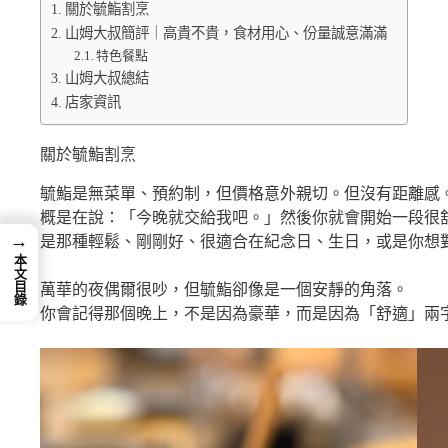
關於毓鮨割烹
山姆大叔簡評｜高貴不貴，食材用心、份量誠意滿滿
特色餐點
山姆大叔總結
店家資訊
關於毓鮨割烹
毓鮨是無菜單、預約制，但價格意外親切。但沒有距離感
概是在說：「今晚就交給我吧。」然後你就會開始一段很
→
是那種輕鬆、剛剛好、很適合在紀念日、生日，或是你想
本文目錄
萬華的夜偶爾很吵，但毓鮨卻像是一個安靜的角落。
你會記得那個晚上，不是因為豪華，而是因為「舒適」兩