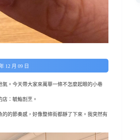
 12 月 09 日
地氣。今天帶大家來萬華一條不怎麼起眼的小巷
的店：毓鮨割烹。
魚的的節奏感，好像整條街都靜了下來。我突然有