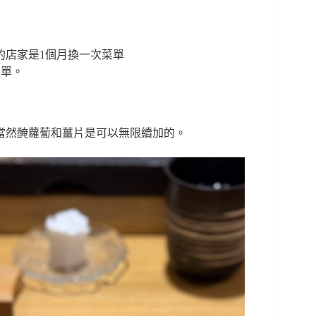
的店家是1個月換一次菜單
菜單。
當然醃蘿蔔和薑片是可以無限續加的。